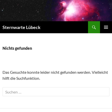
Zum
Inhalt
springen
Suchen
Sternwarte Lübeck
PRIMÄR
MENÜ
Nichts gefunden
Das Gesuchte konnte leider nicht gefunden werden. Vielleicht
hilft die Suchfunktion.
Suchen
nach: