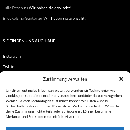
Julia Resch
zu
Wir haben sie erwischt!
Bröckels, E.-Günter
zu
Wir haben sie erwischt!
SIE FINDEN UNS AUCH AUF
Instagram
Twitter
Facebook
Zustimmung verwalten
RSS-Feed
Um dir ein optimales Erlebnis zu bieten, verwenden wir Technologien wie
Cookies, um Geräteinformationen zu speichern und/oder darauf zuzugreifen.
Wenn du diesen Technologien zustimmst, können wir Daten wie das
Surfverhalten oder eindeutige IDs auf dieser Website verarbeiten. Wenn du
OFFIZIELLES
deine Zustimmung nicht erteilst oder zurückziehst, können bestimmte
Merkmale und Funktionen beeinträchtigt werden.
Impressum