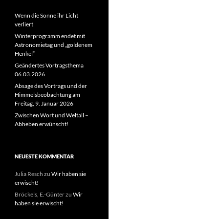
Wenn die Sonne ihr Licht
verliert
Winterprogramm endet mit
Astronomietag und „goldenem
Henkel“
Geändertes Vortragsthema
06.03.2026
Absage des Vortrags und der
Himmelsbeobachtung am
Freitag, 9. Januar 2026
Zwischen Wort und Weltall –
Abheben erwünscht!
NEUESTE KOMMENTAR
Julia Resch
zu
Wir haben sie
erwischt!
Bröckels, E.-Günter
zu
Wir
haben sie erwischt!