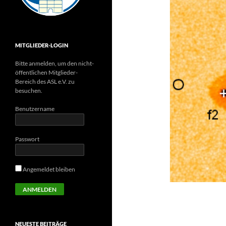
MITGLIEDER-LOGIN
Bitte anmelden, um den nicht-
öffentlichen Mitglieder-
Bereich des ASL e.V. zu
besuchen.
Benutzername
Passwort
Angemeldet bleiben
NEUESTE BEITRÄGE