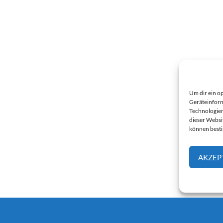
Um dir ein o
Geräteinform
Technologien
dieser Websi
können best
AKZEP