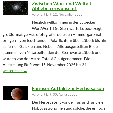
Zwischen Wort und Weltall –
Abheben erwünscht!
Veröffentlicht: 12. November 2025
Herzlich willkommen in der Lübecker
WortWerft: Die Sternwarte Lübeck zeigt
großformatige Astrofotografien, die den Himmel ganz nah
bringen – von leuchtenden Polarlichtern über Lübeck bis hin
zu fernen Galaxien und Nebeln. Alle ausgestellten Bilder
stammen von Mitarbeitenden der Sternwarte Lübeck und
wurden von der Astro‑Foto‑AG aufgenommen. Die
Ausstellung läuft vom 15. November 2025 bis 31. …
Zwischen Wort und Weltall – Abheben erwünscht!
weiterlesen
→
Furioser Auftakt zur Herbstsaison
Veröffentlicht: 30. August 2025
Der Herbst steht vor der Tür, und für viele
Hobbyastronomen und solche, die es noch