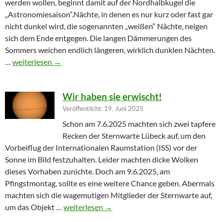
werden wollen, beginnt damit auf der Nordhalbkugel die
„Astronomiesaison“.Nächte, in denen es nur kurz oder fast gar
nicht dunkel wird, die sogenannten „weißen“ Nächte, neigen
sich dem Ende entgegen. Die langen Dämmerungen des
Sommers weichen endlich längeren, wirklich dunklen Nächten.
Furioser Auftakt zur Herbstsaison
…
weiterlesen
→
Wir haben sie erwischt!
Veröffentlicht: 19. Juni 2025
Schon am 7.6.2025 machten sich zwei tapfere
Recken der Sternwarte Lübeck auf, um den
Vorbeiflug der Internationalen Raumstation (ISS) vor der
Sonne im Bild festzuhalten. Leider machten dicke Wolken
dieses Vorhaben zunichte. Doch am 9.6.2025, am
Pfingstmontag, sollte es eine weitere Chance geben. Abermals
machten sich die wagemutigen Mitglieder der Sternwarte auf,
Wir haben sie erwischt!
um das Objekt …
weiterlesen
→