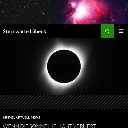
Zum
Inhalt
springen
Suchen
Sternwarte Lübeck
PRIMÄR
MENÜ
HIMMEL AKTUELL
,
NEWS
WENN DIE SONNE IHR LICHT VERLIERT