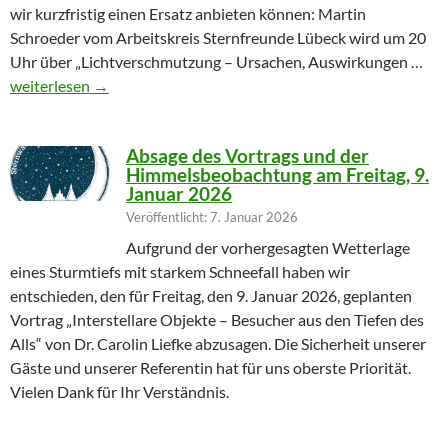
wir kurzfristig einen Ersatz anbieten können: Martin
Schroeder vom Arbeitskreis Sternfreunde Lübeck wird um 20
Uhr über „Lichtverschmutzung – Ursachen, Auswirkungen …
Geändertes Vortragsthema 06.03.2026
weiterlesen
→
Absage des Vortrags und der
Himmelsbeobachtung am Freitag, 9.
Januar 2026
Veröffentlicht: 7. Januar 2026
Aufgrund der vorhergesagten Wetterlage
eines Sturmtiefs mit starkem Schneefall haben wir
entschieden, den für Freitag, den 9. Januar 2026, geplanten
Vortrag „Interstellare Objekte – Besucher aus den Tiefen des
Alls“ von Dr. Carolin Liefke abzusagen. Die Sicherheit unserer
Gäste und unserer Referentin hat für uns oberste Priorität.
Vielen Dank für Ihr Verständnis.