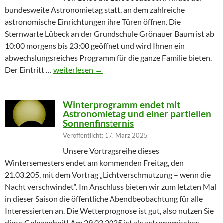
bundesweite Astronomietag statt, an dem zahlreiche
astronomische Einrichtungen ihre Türen öffnen. Die
Sternwarte Lübeck an der Grundschule Grönauer Baum ist ab
10:00 morgens bis 23:00 geöffnet und wird Ihnen ein
abwechslungsreiches Programm für die ganze Familie bieten.
Partielle Sonnenfinsternis am Tag der Astronomie
Der Eintritt …
weiterlesen
→
Winterprogramm endet mit
Astronomietag und einer partiellen
Sonnenfinsternis
Veröffentlicht: 17. März 2025
Unsere Vortragsreihe dieses
Wintersemesters endet am kommenden Freitag, den
21.03.205, mit dem Vortrag „Lichtverschmutzung – wenn die
Nacht verschwindet“. Im Anschluss bieten wir zum letzten Mal
in dieser Saison die öffentliche Abendbeobachtung für alle
Interessierten an. Die Wetterprognose ist gut, also nutzen Sie
diese Gelegenheit! Am 29.03.2025 ist als astronomisches