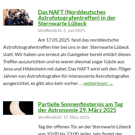
Das NAFT (Norddeutsches
Astrofotografentreffen) in der
Sternwarte Lübeck
Veröffentlicht: 2. Juni 2025
Am 17.05.2025 fand das norddeutsche
Astrofotografentreffen hier bei uns in der Sternwarte Lübeck
statt. Wir haben uns erneut als Gastgeber bereit erklärt dieses
Treffen auszurichten und es waren diesmal sogar Gäste aus
Jena und Hildesheim mit dabei. Das NAFT wird seit den 70iger
Jahren von Astrofotografen für interessierte Astrofotografen
Das NAFT (Norddeutsches
ausgerichtet, es gibt also kein vorher …
weiterlesen
→
Partielle Sonnenfinsternis am Tag
der Astronomie 29. März 2025
Veröffentlicht: 17. März 2025
Tag der offenen Tür an der Sternwarte Lübeck
von 10:00 bis 23:00 Jedes Jahr findet der