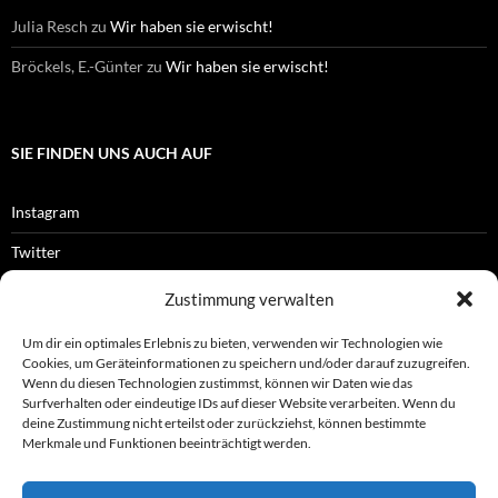
Julia Resch
zu
Wir haben sie erwischt!
Bröckels, E.-Günter
zu
Wir haben sie erwischt!
SIE FINDEN UNS AUCH AUF
Instagram
Twitter
Facebook
Zustimmung verwalten
RSS-Feed
Um dir ein optimales Erlebnis zu bieten, verwenden wir Technologien wie
Cookies, um Geräteinformationen zu speichern und/oder darauf zuzugreifen.
Wenn du diesen Technologien zustimmst, können wir Daten wie das
Surfverhalten oder eindeutige IDs auf dieser Website verarbeiten. Wenn du
OFFIZIELLES
deine Zustimmung nicht erteilst oder zurückziehst, können bestimmte
Merkmale und Funktionen beeinträchtigt werden.
Impressum