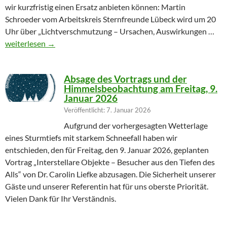
wir kurzfristig einen Ersatz anbieten können: Martin
Schroeder vom Arbeitskreis Sternfreunde Lübeck wird um 20
Uhr über „Lichtverschmutzung – Ursachen, Auswirkungen …
Geändertes Vortragsthema 06.03.2026
weiterlesen
→
Absage des Vortrags und der
Himmelsbeobachtung am Freitag, 9.
Januar 2026
Veröffentlicht: 7. Januar 2026
Aufgrund der vorhergesagten Wetterlage
eines Sturmtiefs mit starkem Schneefall haben wir
entschieden, den für Freitag, den 9. Januar 2026, geplanten
Vortrag „Interstellare Objekte – Besucher aus den Tiefen des
Alls“ von Dr. Carolin Liefke abzusagen. Die Sicherheit unserer
Gäste und unserer Referentin hat für uns oberste Priorität.
Vielen Dank für Ihr Verständnis.