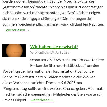
werden wollen, beginnt damit auf der Nordhalbkugel die
„Astronomiesaison“.Nächte, in denen es nur kurz oder fast gar
nicht dunkel wird, die sogenannten „weißen“ Nächte, neigen
sich dem Ende entgegen. Die langen Dämmerungen des
Sommers weichen endlich längeren, wirklich dunklen Nächten.
Furioser Auftakt zur Herbstsaison
…
weiterlesen
→
Wir haben sie erwischt!
Veröffentlicht: 19. Juni 2025
Schon am 7.6.2025 machten sich zwei tapfere
Recken der Sternwarte Lübeck auf, um den
Vorbeiflug der Internationalen Raumstation (ISS) vor der
Sonne im Bild festzuhalten. Leider machten dicke Wolken
dieses Vorhaben zunichte. Doch am 9.6.2025, am
Pfingstmontag, sollte es eine weitere Chance geben. Abermals
machten sich die wagemutigen Mitglieder der Sternwarte auf,
Wir haben sie erwischt!
um das Objekt …
weiterlesen
→