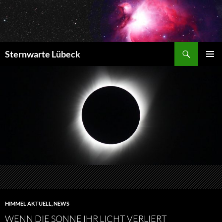
Zum
Inhalt
springen
Suchen
Sternwarte Lübeck
PRIMÄR
MENÜ
HIMMEL AKTUELL
,
NEWS
WENN DIE SONNE IHR LICHT VERLIERT