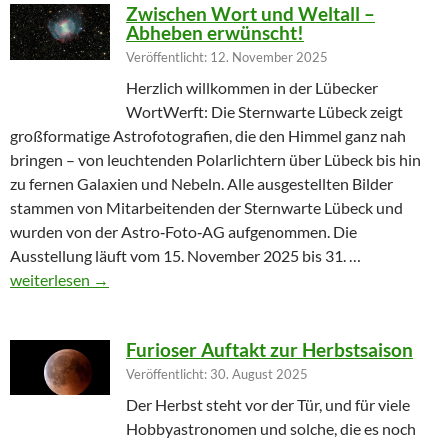
Zwischen Wort und Weltall –
Abheben erwünscht!
Veröffentlicht: 12. November 2025
Herzlich willkommen in der Lübecker
WortWerft: Die Sternwarte Lübeck zeigt
großformatige Astrofotografien, die den Himmel ganz nah
bringen – von leuchtenden Polarlichtern über Lübeck bis hin
zu fernen Galaxien und Nebeln. Alle ausgestellten Bilder
stammen von Mitarbeitenden der Sternwarte Lübeck und
wurden von der Astro‑Foto‑AG aufgenommen. Die
Ausstellung läuft vom 15. November 2025 bis 31. …
Zwischen Wort und Weltall – Abheben erwünscht!
weiterlesen
→
Furioser Auftakt zur Herbstsaison
Veröffentlicht: 30. August 2025
Der Herbst steht vor der Tür, und für viele
Hobbyastronomen und solche, die es noch