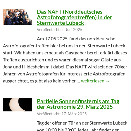
Das NAFT (Norddeutsches
Astrofotografentreffen) in der
Sternwarte Lübeck
Veröffentlicht: 2. Juni 2025
Am 17.05.2025 fand das norddeutsche
Astrofotografentreffen hier bei uns in der Sternwarte Lübeck
statt. Wir haben uns erneut als Gastgeber bereit erklärt dieses
Treffen auszurichten und es waren diesmal sogar Gäste aus
Jena und Hildesheim mit dabei. Das NAFT wird seit den 70iger
Jahren von Astrofotografen für interessierte Astrofotografen
Das NAFT (Norddeutsches
ausgerichtet, es gibt also kein vorher …
weiterlesen
→
Partielle Sonnenfinsternis am Tag
der Astronomie 29. März 2025
Veröffentlicht: 17. März 2025
Tag der offenen Tür an der Sternwarte Lübeck
von 10:00 bis 23:00 Jedes Jahr findet der