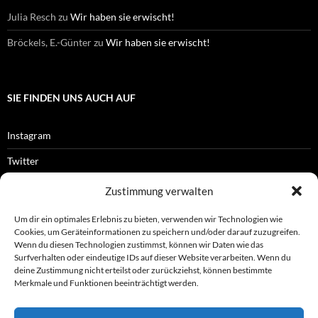
Julia Resch
zu
Wir haben sie erwischt!
Bröckels, E.-Günter
zu
Wir haben sie erwischt!
SIE FINDEN UNS AUCH AUF
Instagram
Twitter
Facebook
Zustimmung verwalten
RSS-Feed
Um dir ein optimales Erlebnis zu bieten, verwenden wir Technologien wie
Cookies, um Geräteinformationen zu speichern und/oder darauf zuzugreifen.
Wenn du diesen Technologien zustimmst, können wir Daten wie das
Surfverhalten oder eindeutige IDs auf dieser Website verarbeiten. Wenn du
OFFIZIELLES
deine Zustimmung nicht erteilst oder zurückziehst, können bestimmte
Merkmale und Funktionen beeinträchtigt werden.
Impressum