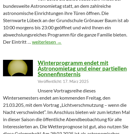
bundesweite Astronomietag statt, an dem zahlreiche
astronomische Einrichtungen ihre Türen öffnen. Die
Sternwarte Lübeck an der Grundschule Grönauer Baum ist ab
10:00 morgens bis 23:00 geöffnet und wird Ihnen ein
abwechslungsreiches Programm für die ganze Familie bieten.
Partielle Sonnenfinsternis am Tag der Astronomie
Der Eintritt …
weiterlesen
→
Winterprogramm endet mit
Astronomietag und einer partiellen
Sonnenfinsternis
Veröffentlicht: 17. März 2025
Unsere Vortragsreihe dieses
Wintersemesters endet am kommenden Freitag, den
21.03.205, mit dem Vortrag „Lichtverschmutzung – wenn die
Nacht verschwindet“. Im Anschluss bieten wir zum letzten Mal
in dieser Saison die öffentliche Abendbeobachtung für alle
Interessierten an. Die Wetterprognose ist gut, also nutzen Sie
diese Gelegenheit! Am 29.03.2025 ist als astronomisches