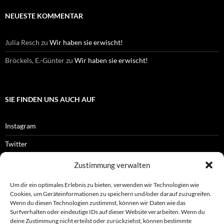
NEUESTE KOMMENTAR
Julia Resch
zu
Wir haben sie erwischt!
Bröckels, E.-Günter
zu
Wir haben sie erwischt!
SIE FINDEN UNS AUCH AUF
Instagram
Twitter
Facebook
Zustimmung verwalten
RSS-Feed
Um dir ein optimales Erlebnis zu bieten, verwenden wir Technologien wie
Cookies, um Geräteinformationen zu speichern und/oder darauf zuzugreifen.
Wenn du diesen Technologien zustimmst, können wir Daten wie das
Surfverhalten oder eindeutige IDs auf dieser Website verarbeiten. Wenn du
OFFIZIELLES
deine Zustimmung nicht erteilst oder zurückziehst, können bestimmte