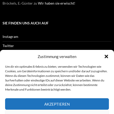
Bröckels, E.-Günter
zu
Wir haben sie erwischt!
SIE FINDEN UNS AUCH AUF
Instagram
Twitter
Facebook
Zustimmung verwalten
RSS-Feed
Um dir ein optimales Erlebnis zu bieten, verwenden wir Technologien wie
Cookies, um Geräteinformationen zu speichern und/oder darauf zuzugreifen.
Wenn du diesen Technologien zustimmst, können wir Daten wie das
Surfverhalten oder eindeutige IDs auf dieser Website verarbeiten. Wenn du
OFFIZIELLES
deine Zustimmung nicht erteilst oder zurückziehst, können bestimmte
Merkmale und Funktionen beeinträchtigt werden.
Impressum
AKZEPTIEREN
Datenschutz