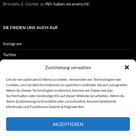
Bröckels, E.-Günter
zu
Wir haben sie erwischt!
SIE FINDEN UNS AUCH AUF
Instagram
Twitter
Facebook
Zustimmung verwalten
RSS-Feed
Um dir ein optimales Erlebnis zu bieten, verwenden wir Technologien wie
Cookies, um Geräteinformationen zu speichern und/oder darauf zuzugreifen.
Wenn du diesen Technologien zustimmst, können wir Daten wie das
Surfverhalten oder eindeutige IDs auf dieser Website verarbeiten. Wenn du
OFFIZIELLES
deine Zustimmung nicht erteilst oder zurückziehst, können bestimmte
Merkmale und Funktionen beeinträchtigt werden.
Impressum
AKZEPTIEREN
Datenschutz