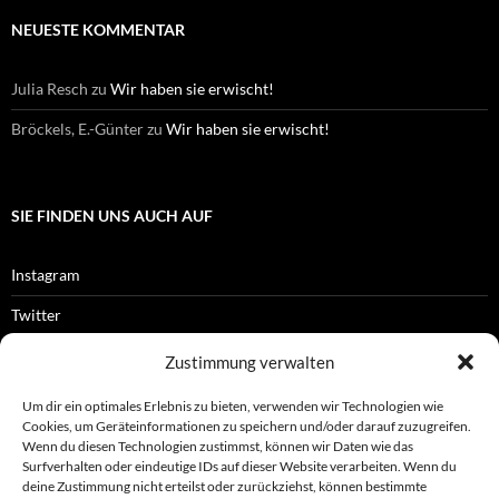
NEUESTE KOMMENTAR
Julia Resch
zu
Wir haben sie erwischt!
Bröckels, E.-Günter
zu
Wir haben sie erwischt!
SIE FINDEN UNS AUCH AUF
Instagram
Twitter
Facebook
Zustimmung verwalten
RSS-Feed
Um dir ein optimales Erlebnis zu bieten, verwenden wir Technologien wie
Cookies, um Geräteinformationen zu speichern und/oder darauf zuzugreifen.
Wenn du diesen Technologien zustimmst, können wir Daten wie das
Surfverhalten oder eindeutige IDs auf dieser Website verarbeiten. Wenn du
OFFIZIELLES
deine Zustimmung nicht erteilst oder zurückziehst, können bestimmte