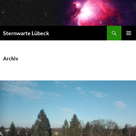
Zum
Inhalt
springen
Suchen
Sternwarte Lübeck
PRIMÄR
MENÜ
Archiv