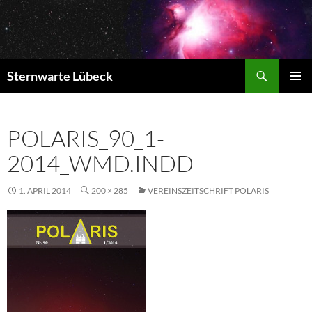
Zum
Inhalt
springen
Suchen
Sternwarte Lübeck
PRIMÄR
MENÜ
POLARIS_90_1-
2014_WMD.INDD
1. APRIL 2014
200 × 285
VEREINSZEITSCHRIFT POLARIS