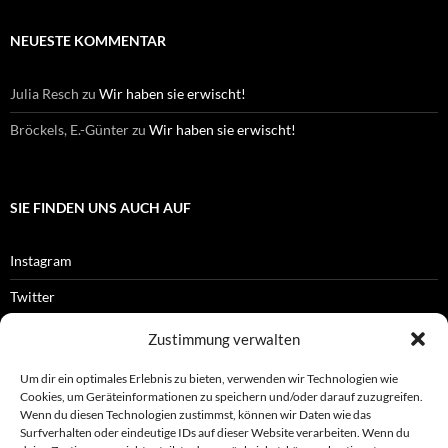
NEUESTE KOMMENTAR
Julia Resch
zu
Wir haben sie erwischt!
Bröckels, E.-Günter
zu
Wir haben sie erwischt!
SIE FINDEN UNS AUCH AUF
Instagram
Twitter
Facebook
Zustimmung verwalten
RSS-Feed
Um dir ein optimales Erlebnis zu bieten, verwenden wir Technologien wie
Cookies, um Geräteinformationen zu speichern und/oder darauf zuzugreifen.
Wenn du diesen Technologien zustimmst, können wir Daten wie das
Surfverhalten oder eindeutige IDs auf dieser Website verarbeiten. Wenn du
OFFIZIELLES