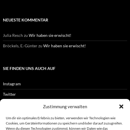
NEUESTE KOMMENTAR
Julia Resch
zu
Wir haben sie erwischt!
Bröckels, E.-Günter
zu
Wir haben sie erwischt!
SIE FINDEN UNS AUCH AUF
Instagram
Twitter
Facebook
Zustimmung verwalten
RSS-Feed
Um dir ein optimales Erlebnis zu bieten, verwenden wir Technologien wie
Cookies, um Geräteinformationen zu speichern und/oder darauf zuzugreifen.
Wenn du diesen Technologien zustimmst, können wir Daten wie das