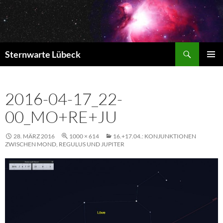
Zum
Inhalt
springen
Suchen
Sternwarte Lübeck
PRIMÄR
MENÜ
2016-04-17_22-
00_MO+RE+JU
28. MÄRZ 2016
1000 × 614
16.+17.04.: KONJUNKTIONEN
ZWISCHEN MOND, REGULUS UND JUPITER