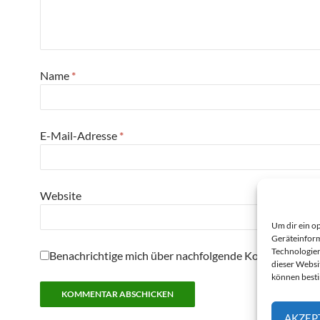
Name
*
E-Mail-Adresse
*
Website
Um dir ein o
Geräteinform
Technologien
Benachrichtige mich über nachfolgende Kommentare pe
dieser Websi
können best
AKZEP