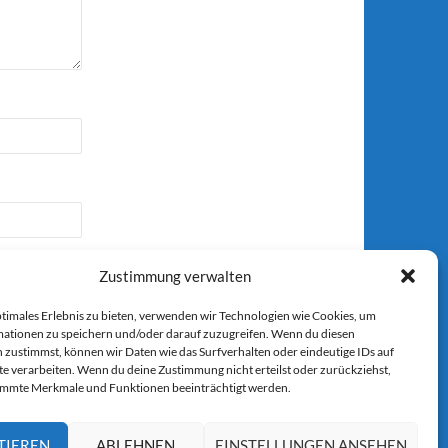
Zustimmung verwalten
ptimales Erlebnis zu bieten, verwenden wir Technologien wie Cookies, um
ationen zu speichern und/oder darauf zuzugreifen. Wenn du diesen
 zustimmst, können wir Daten wie das Surfverhalten oder eindeutige IDs auf
r E-Mail.
te verarbeiten. Wenn du deine Zustimmung nicht erteilst oder zurückziehst,
immte Merkmale und Funktionen beeinträchtigt werden.
TIEREN
ABLEHNEN
EINSTELLUNGEN ANSEHEN