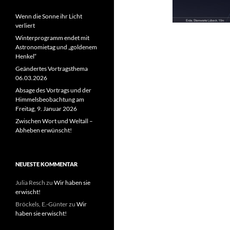
Wenn die Sonne ihr Licht
verliert
Winterprogramm endet mit
Astronomietag und „goldenem
Henkel“
Geändertes Vortragsthema
06.03.2026
Absage des Vortrags und der
Himmelsbeobachtung am
Freitag, 9. Januar 2026
Zwischen Wort und Weltall –
Abheben erwünscht!
NEUESTE KOMMENTAR
Julia Resch
zu
Wir haben sie
erwischt!
Bröckels, E.-Günter
zu
Wir
haben sie erwischt!