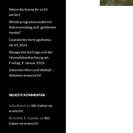
Wenn die Sonne ihr Licht
verliert
Winterprogramm endet mit
Astronomietag und „goldenem
Henkel“
Geändertes Vortragsthema
06.03.2026
Absage des Vortrags und der
Himmelsbeobachtung am
Freitag, 9. Januar 2026
Zwischen Wort und Weltall –
Abheben erwünscht!
NEUESTE KOMMENTAR
Julia Resch
zu
Wir haben sie
erwischt!
Bröckels, E.-Günter
zu
Wir
haben sie erwischt!