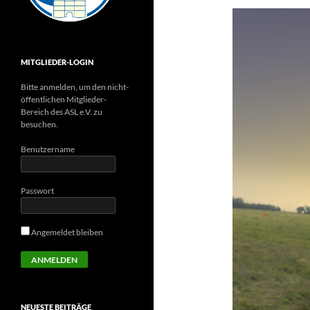
MITGLIEDER-LOGIN
Bitte anmelden, um den nicht-
öffentlichen Mitglieder-
Bereich des ASL e.V. zu
besuchen.
Benutzername
Passwort
Angemeldet bleiben
NEUESTE BEITRÄGE