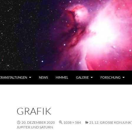
ERANSTALTUNGEN
NEWS
HIMMEL
GALERIE
FORSCHUNG
GRAFIK
20. DEZEMBER 2020
1038 × 584
21.12. GROSSE KONJUNKT
UPITER UND SATURN