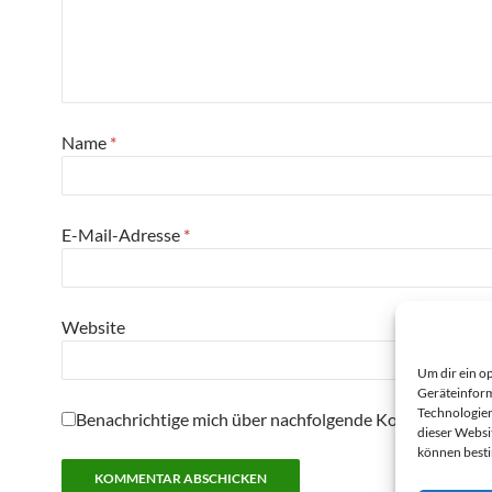
Name
*
E-Mail-Adresse
*
Website
Um dir ein o
Geräteinform
Technologien
Benachrichtige mich über nachfolgende Kommentare pe
dieser Websi
können best