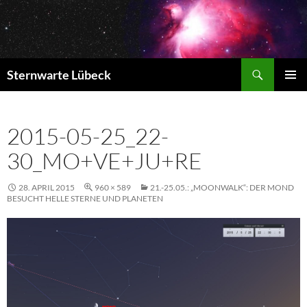
Zum
Inhalt
springen
Suchen
Sternwarte Lübeck
PRIMÄR
MENÜ
2015-05-25_22-
30_MO+VE+JU+RE
28. APRIL 2015
960 × 589
21.-25.05.: „MOONWALK“: DER MOND
BESUCHT HELLE STERNE UND PLANETEN