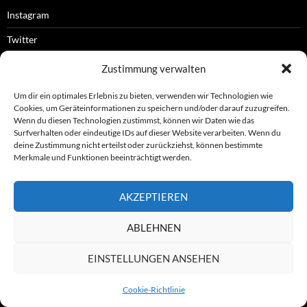
Instagram
Twitter
Facebook
Zustimmung verwalten
RSS-Feed
Um dir ein optimales Erlebnis zu bieten, verwenden wir Technologien wie
Cookies, um Geräteinformationen zu speichern und/oder darauf zuzugreifen.
Wenn du diesen Technologien zustimmst, können wir Daten wie das
Surfverhalten oder eindeutige IDs auf dieser Website verarbeiten. Wenn du
OFFIZIELLES
deine Zustimmung nicht erteilst oder zurückziehst, können bestimmte
Merkmale und Funktionen beeinträchtigt werden.
Impressum
AKZEPTIEREN
Datenschutz
ABLEHNEN
© ASL e.V.
EINSTELLUNGEN ANSEHEN
Cookie-Richtlinie
Stolz präsentiert von WordPress