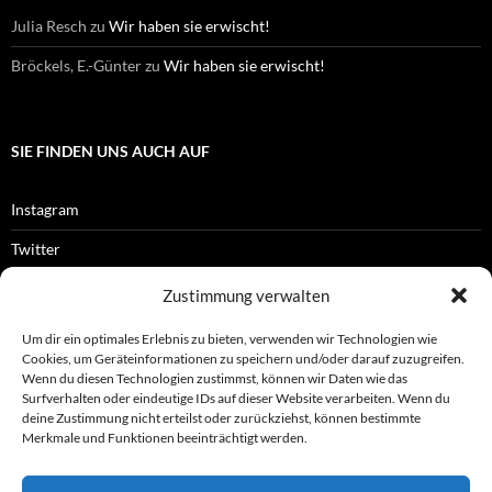
Julia Resch
zu
Wir haben sie erwischt!
Bröckels, E.-Günter
zu
Wir haben sie erwischt!
SIE FINDEN UNS AUCH AUF
Instagram
Twitter
Facebook
Zustimmung verwalten
RSS-Feed
Um dir ein optimales Erlebnis zu bieten, verwenden wir Technologien wie
Cookies, um Geräteinformationen zu speichern und/oder darauf zuzugreifen.
Wenn du diesen Technologien zustimmst, können wir Daten wie das
Surfverhalten oder eindeutige IDs auf dieser Website verarbeiten. Wenn du
OFFIZIELLES
deine Zustimmung nicht erteilst oder zurückziehst, können bestimmte
Merkmale und Funktionen beeinträchtigt werden.
Impressum