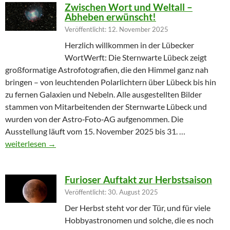
Zwischen Wort und Weltall –
Abheben erwünscht!
Veröffentlicht: 12. November 2025
Herzlich willkommen in der Lübecker
WortWerft: Die Sternwarte Lübeck zeigt
großformatige Astrofotografien, die den Himmel ganz nah
bringen – von leuchtenden Polarlichtern über Lübeck bis hin
zu fernen Galaxien und Nebeln. Alle ausgestellten Bilder
stammen von Mitarbeitenden der Sternwarte Lübeck und
wurden von der Astro‑Foto‑AG aufgenommen. Die
Ausstellung läuft vom 15. November 2025 bis 31. …
Zwischen Wort und Weltall – Abheben erwünscht!
weiterlesen
→
Furioser Auftakt zur Herbstsaison
Veröffentlicht: 30. August 2025
Der Herbst steht vor der Tür, und für viele
Hobbyastronomen und solche, die es noch