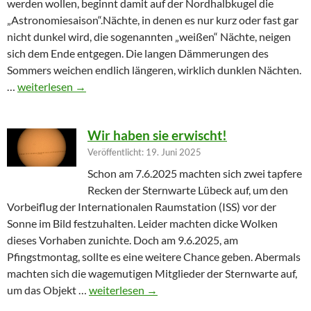
werden wollen, beginnt damit auf der Nordhalbkugel die
„Astronomiesaison“.Nächte, in denen es nur kurz oder fast gar
nicht dunkel wird, die sogenannten „weißen“ Nächte, neigen
sich dem Ende entgegen. Die langen Dämmerungen des
Sommers weichen endlich längeren, wirklich dunklen Nächten.
Furioser Auftakt zur Herbstsaison
…
weiterlesen
→
Wir haben sie erwischt!
Veröffentlicht: 19. Juni 2025
Schon am 7.6.2025 machten sich zwei tapfere
Recken der Sternwarte Lübeck auf, um den
Vorbeiflug der Internationalen Raumstation (ISS) vor der
Sonne im Bild festzuhalten. Leider machten dicke Wolken
dieses Vorhaben zunichte. Doch am 9.6.2025, am
Pfingstmontag, sollte es eine weitere Chance geben. Abermals
machten sich die wagemutigen Mitglieder der Sternwarte auf,
Wir haben sie erwischt!
um das Objekt …
weiterlesen
→