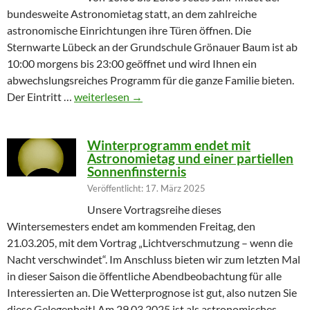
bundesweite Astronomietag statt, an dem zahlreiche
astronomische Einrichtungen ihre Türen öffnen. Die
Sternwarte Lübeck an der Grundschule Grönauer Baum ist ab
10:00 morgens bis 23:00 geöffnet und wird Ihnen ein
abwechslungsreiches Programm für die ganze Familie bieten.
Partielle Sonnenfinsternis am Tag der Astronomie
Der Eintritt …
weiterlesen
→
Winterprogramm endet mit
Astronomietag und einer partiellen
Sonnenfinsternis
Veröffentlicht: 17. März 2025
Unsere Vortragsreihe dieses
Wintersemesters endet am kommenden Freitag, den
21.03.205, mit dem Vortrag „Lichtverschmutzung – wenn die
Nacht verschwindet“. Im Anschluss bieten wir zum letzten Mal
in dieser Saison die öffentliche Abendbeobachtung für alle
Interessierten an. Die Wetterprognose ist gut, also nutzen Sie
diese Gelegenheit! Am 29.03.2025 ist als astronomisches