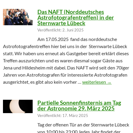
Das NAFT (Norddeutsches
Astrofotografentreffen) in der
Sternwarte Lübeck
Veröffentlicht: 2. Juni 2025
Am 17.05.2025 fand das norddeutsche
Astrofotografentreffen hier bei uns in der Sternwarte Lübeck
statt. Wir haben uns erneut als Gastgeber bereit erklärt dieses
Treffen auszurichten und es waren diesmal sogar Gäste aus
Jena und Hildesheim mit dabei. Das NAFT wird seit den 70iger
Jahren von Astrofotografen für interessierte Astrofotografen
Das NAFT (Norddeutsches
ausgerichtet, es gibt also kein vorher …
weiterlesen
→
Partielle Sonnenfinsternis am Tag
der Astronomie 29. März 2025
Veröffentlicht: 17. März 2025
Tag der offenen Tür an der Sternwarte Lübeck
von 10:00 bis 23:00 Jedes Jahr findet der