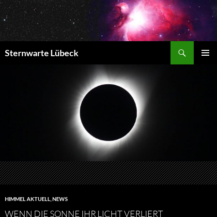
Zum
Inhalt
springen
Suchen
Sternwarte Lübeck
PRIMÄR
MENÜ
HIMMEL AKTUELL
,
NEWS
WENN DIE SONNE IHR LICHT VERLIERT