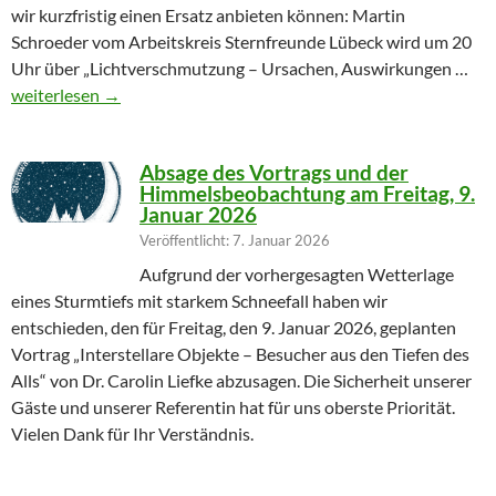
wir kurzfristig einen Ersatz anbieten können: Martin
Schroeder vom Arbeitskreis Sternfreunde Lübeck wird um 20
Uhr über „Lichtverschmutzung – Ursachen, Auswirkungen …
Geändertes Vortragsthema 06.03.2026
weiterlesen
→
Absage des Vortrags und der
Himmelsbeobachtung am Freitag, 9.
Januar 2026
Veröffentlicht: 7. Januar 2026
Aufgrund der vorhergesagten Wetterlage
eines Sturmtiefs mit starkem Schneefall haben wir
entschieden, den für Freitag, den 9. Januar 2026, geplanten
Vortrag „Interstellare Objekte – Besucher aus den Tiefen des
Alls“ von Dr. Carolin Liefke abzusagen. Die Sicherheit unserer
Gäste und unserer Referentin hat für uns oberste Priorität.
Vielen Dank für Ihr Verständnis.