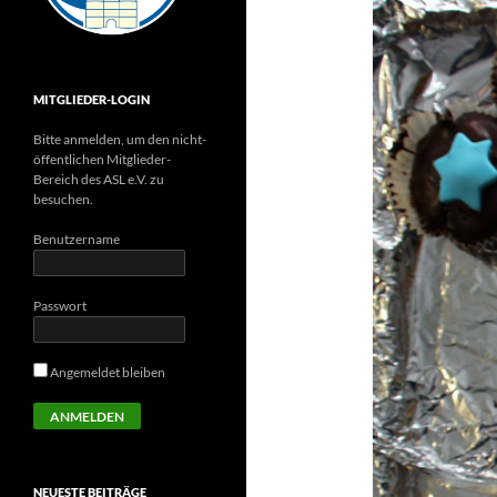
MITGLIEDER-LOGIN
Bitte anmelden, um den nicht-
öffentlichen Mitglieder-
Bereich des ASL e.V. zu
besuchen.
Benutzername
Passwort
Angemeldet bleiben
NEUESTE BEITRÄGE