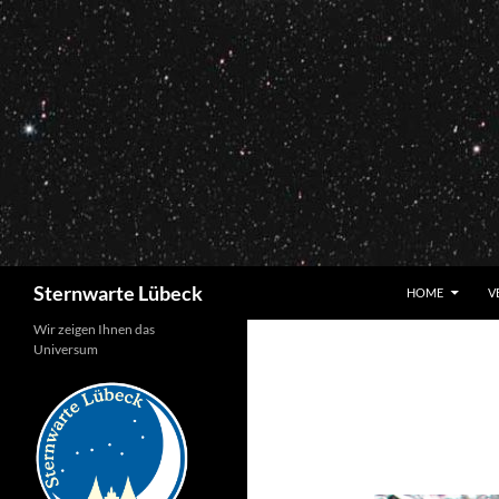
Zum
Inhalt
springen
Suchen
Sternwarte Lübeck
HOME
V
Wir zeigen Ihnen das
Universum