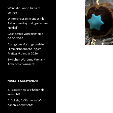
Wenn die Sonne ihr Licht
verliert
Winterprogramm endet mit
Astronomietag und „goldenem
Henkel“
Geändertes Vortragsthema
06.03.2026
Absage des Vortrags und der
Himmelsbeobachtung am
Freitag, 9. Januar 2026
Zwischen Wort und Weltall –
Abheben erwünscht!
NEUESTE KOMMENTAR
Julia Resch
zu
Wir haben sie
erwischt!
Bröckels, E.-Günter
zu
Wir
haben sie erwischt!