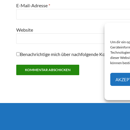
E-Mail-Adresse
*
Website
Um dir ein o
Geräteinform
Technologien
Benachrichtige mich über nachfolgende Kommentare pe
dieser Websi
können best
AKZEP