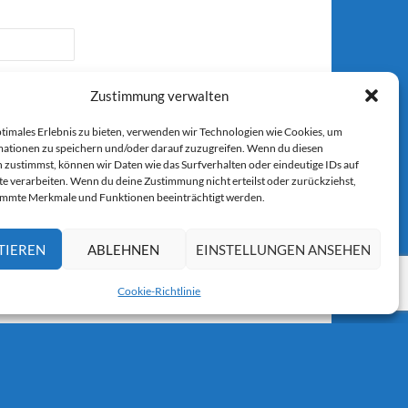
Zustimmung verwalten
ptimales Erlebnis zu bieten, verwenden wir Technologien wie Cookies, um
ationen zu speichern und/oder darauf zuzugreifen. Wenn du diesen
 zustimmst, können wir Daten wie das Surfverhalten oder eindeutige IDs auf
r E-Mail.
te verarbeiten. Wenn du deine Zustimmung nicht erteilst oder zurückziehst,
immte Merkmale und Funktionen beeinträchtigt werden.
TIEREN
ABLEHNEN
EINSTELLUNGEN ANSEHEN
Cookie-Richtlinie