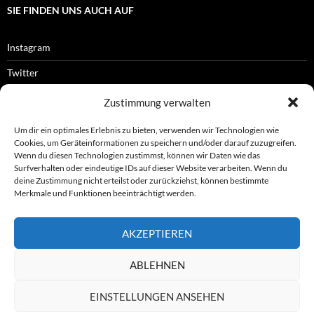
SIE FINDEN UNS AUCH AUF
Instagram
Twitter
Facebook
Zustimmung verwalten
RSS-Feed
Um dir ein optimales Erlebnis zu bieten, verwenden wir Technologien wie
Cookies, um Geräteinformationen zu speichern und/oder darauf zuzugreifen.
Wenn du diesen Technologien zustimmst, können wir Daten wie das
Surfverhalten oder eindeutige IDs auf dieser Website verarbeiten. Wenn du
OFFIZIELLES
deine Zustimmung nicht erteilst oder zurückziehst, können bestimmte
Merkmale und Funktionen beeinträchtigt werden.
Impressum
AKZEPTIEREN
Datenschutz
ABLEHNEN
© ASL e.V.
EINSTELLUNGEN ANSEHEN