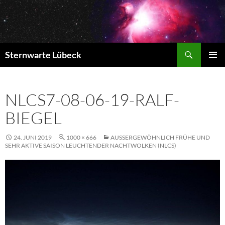
Zum
Inhalt
springen
Suchen
Sternwarte Lübeck
PRIMÄR
MENÜ
NLCS7-08-06-19-RALF-
BIEGEL
24. JUNI 2019
1000 × 666
AUSSERGEWÖHNLICH FRÜHE UND S
EHR AKTIVE SAISON LEUCHTENDER NACHTWOLKEN (NLCS)