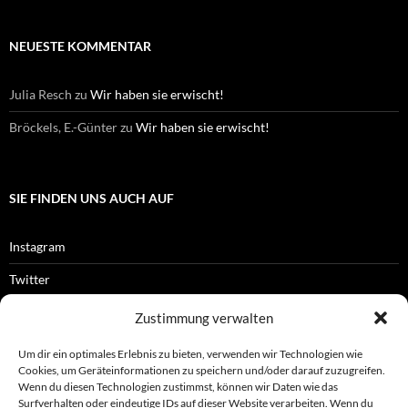
NEUESTE KOMMENTAR
Julia Resch
zu
Wir haben sie erwischt!
Bröckels, E.-Günter
zu
Wir haben sie erwischt!
SIE FINDEN UNS AUCH AUF
Instagram
Twitter
Facebook
Zustimmung verwalten
RSS-Feed
Um dir ein optimales Erlebnis zu bieten, verwenden wir Technologien wie
Cookies, um Geräteinformationen zu speichern und/oder darauf zuzugreifen.
Wenn du diesen Technologien zustimmst, können wir Daten wie das
Surfverhalten oder eindeutige IDs auf dieser Website verarbeiten. Wenn du