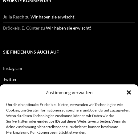
NEUESTE KOMMENTAR
Julia Resch
zu
Wir haben sie erwischt!
Bröckels, E.-Günter
zu
Wir haben sie erwischt!
SIE FINDEN UNS AUCH AUF
Instagram
Twitter
Facebook
Zustimmung verwalten
RSS-Feed
Um dir ein optimales Erlebnis zu bieten, verwenden wir Technologien wie
Cookies, um Geräteinformationen zu speichern und/oder darauf zuzugreifen.
Wenn du diesen Technologien zustimmst, können wir Daten wie das
Surfverhalten oder eindeutige IDs auf dieser Website verarbeiten. Wenn du
OFFIZIELLES
deine Zustimmung nicht erteilst oder zurückziehst, können bestimmte
Merkmale und Funktionen beeinträchtigt werden.