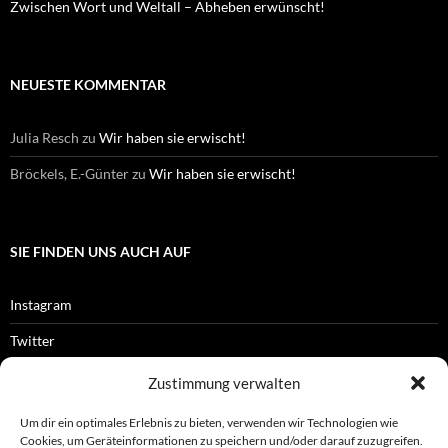
Zwischen Wort und Weltall – Abheben erwünscht!
NEUESTE KOMMENTAR
Julia Resch
zu
Wir haben sie erwischt!
Bröckels, E.-Günter
zu
Wir haben sie erwischt!
SIE FINDEN UNS AUCH AUF
Instagram
Twitter
Facebook
Zustimmung verwalten
RSS-Feed
Um dir ein optimales Erlebnis zu bieten, verwenden wir Technologien wie
Cookies, um Geräteinformationen zu speichern und/oder darauf zuzugreifen.