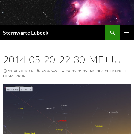
Zum
Inhalt
springen
Suchen
Sternwarte Lübeck
PRIMÄR
MENÜ
2014-05-20_22-30_ME+JU
21. APRIL 2014
960 × 569
CA. 06.-31.05.: ABENDSICHTBARKEIT
DES MERKUR