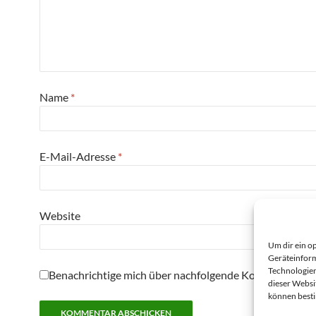
Name
*
E-Mail-Adresse
*
Website
Um dir ein o
Geräteinform
Technologien
Benachrichtige mich über nachfolgende Kommentare pe
dieser Websi
können best