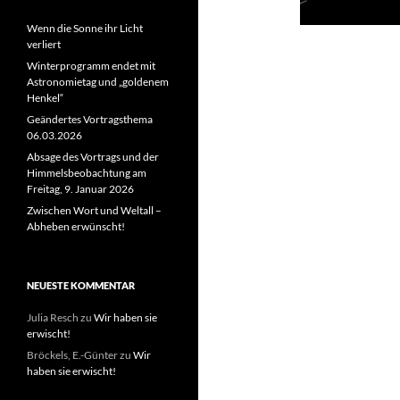
Wenn die Sonne ihr Licht
verliert
Winterprogramm endet mit
Astronomietag und „goldenem
Henkel“
Geändertes Vortragsthema
06.03.2026
Absage des Vortrags und der
Himmelsbeobachtung am
Freitag, 9. Januar 2026
Zwischen Wort und Weltall –
Abheben erwünscht!
NEUESTE KOMMENTAR
Julia Resch
zu
Wir haben sie
erwischt!
Bröckels, E.-Günter
zu
Wir
haben sie erwischt!