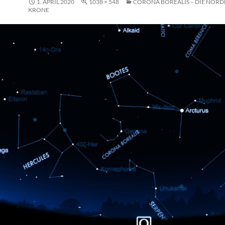
1. APRIL 2020
1038 × 548
CORONA BOREALIS – DIE NÖRD
KRONE