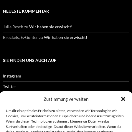
NEUESTE KOMMENTAR
Julia Resch
zu
Wir haben sie erwischt!
Bröckels, E.-Günter
zu
Wir haben sie erwischt!
SIE FINDEN UNS AUCH AUF
Instagram
Twitter
Facebook
Zustimmung verwalten
RSS-Feed
Um dir ein optimales Erlebnis zu bieten, verwenden wir Technologien wie
Cookies, um Geräteinformationen zu speichern und/oder darauf zuzugreifen.
Wenn du diesen Technologien zustimmst, können wir Daten wie das
Surfverhalten oder eindeutige IDs auf dieser Website verarbeiten. Wenn du
OFFIZIELLES
deine Zustimmung nicht erteilst oder zurückziehst, können bestimmte