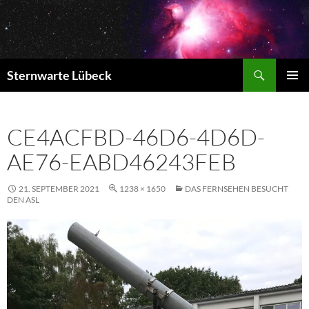
Zum
Inhalt
springen
Suchen
Sternwarte Lübeck
PRIMÄR
MENÜ
CE4ACFBD-46D6-4D6D-
AE76-EABD46243FEB
21. SEPTEMBER 2021
1238 × 1650
DAS FERNSEHEN BESUCHT
DEN ASL