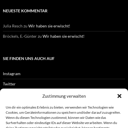
NEUESTE KOMMENTAR
Julia Resch
zu
Wir haben sie erwischt!
Bröckels, E.-Günter
zu
Wir haben sie erwischt!
SIE FINDEN UNS AUCH AUF
Instagram
Twitter
Facebook
Zustimmung verwalten
RSS-Feed
Um dir ein optimales Erlebnis zu bieten, verwenden wir Technologien wie
Cookies, um Geräteinformationen zu speichern und/oder darauf zuzugreifen.
Wenn du diesen Technologien zustimmst, können wir Daten wie das
Surfverhalten oder eindeutige IDs auf dieser Website verarbeiten. Wenn du
OFFIZIELLES
deine Zustimmung nicht erteilst oder zurückziehst, können bestimmte