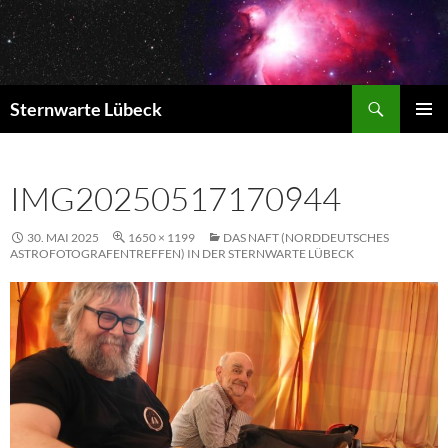
Zum
Inhalt
springen
Suchen
Sternwarte Lübeck
PRIMÄR
MENÜ
IMG20250517170944
30. MAI 2025
1650 × 1199
DAS NAFT (NORDDEUTSCHES
ASTROFOTOGRAFENTREFFEN) IN DER STERNWARTE LÜBECK