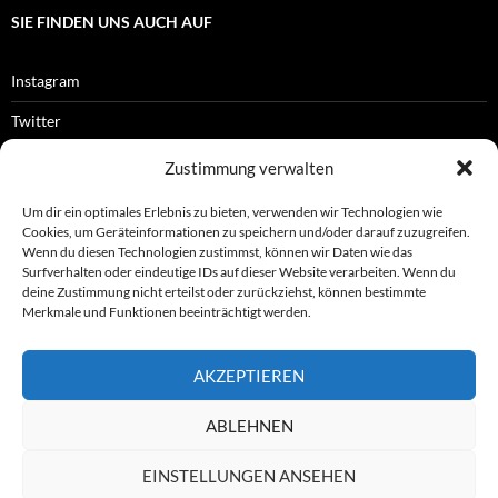
SIE FINDEN UNS AUCH AUF
Instagram
Twitter
Facebook
Zustimmung verwalten
RSS-Feed
Um dir ein optimales Erlebnis zu bieten, verwenden wir Technologien wie
Cookies, um Geräteinformationen zu speichern und/oder darauf zuzugreifen.
Wenn du diesen Technologien zustimmst, können wir Daten wie das
Surfverhalten oder eindeutige IDs auf dieser Website verarbeiten. Wenn du
OFFIZIELLES
deine Zustimmung nicht erteilst oder zurückziehst, können bestimmte
Merkmale und Funktionen beeinträchtigt werden.
Impressum
AKZEPTIEREN
Datenschutz
ABLEHNEN
© ASL e.V.
EINSTELLUNGEN ANSEHEN