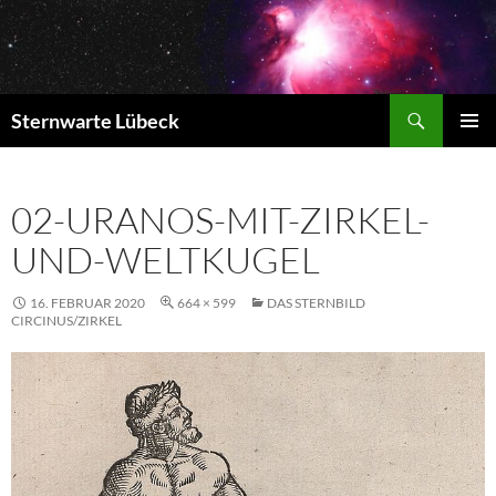
Zum
Inhalt
springen
Suchen
Sternwarte Lübeck
PRIMÄR
MENÜ
02-URANOS-MIT-ZIRKEL-
UND-WELTKUGEL
16. FEBRUAR 2020
664 × 599
DAS STERNBILD
CIRCINUS/ZIRKEL