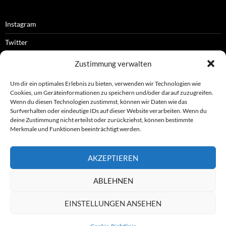
Instagram
Twitter
Facebook
Zustimmung verwalten
RSS-Feed
Um dir ein optimales Erlebnis zu bieten, verwenden wir Technologien wie
Cookies, um Geräteinformationen zu speichern und/oder darauf zuzugreifen.
Wenn du diesen Technologien zustimmst, können wir Daten wie das
Surfverhalten oder eindeutige IDs auf dieser Website verarbeiten. Wenn du
OFFIZIELLES
deine Zustimmung nicht erteilst oder zurückziehst, können bestimmte
Merkmale und Funktionen beeinträchtigt werden.
Impressum
AKZEPTIEREN
Datenschutz
ABLEHNEN
© ASL e.V.
EINSTELLUNGEN ANSEHEN