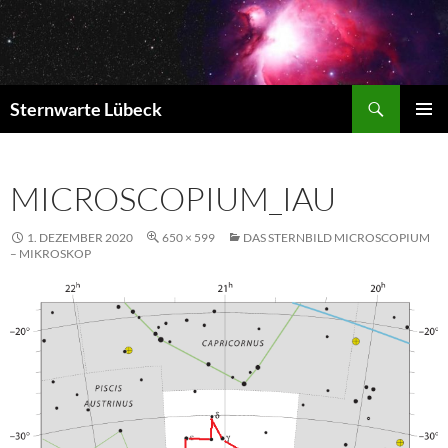
Zum
Inhalt
springen
Suchen
Sternwarte Lübeck
PRIMÄR
MENÜ
MICROSCOPIUM_IAU
1. DEZEMBER 2020
650 × 599
DAS STERNBILD MICROSCOPIUM
– MIKROSKOP