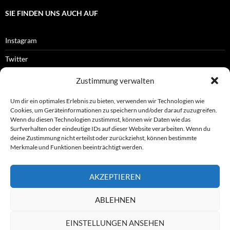
SIE FINDEN UNS AUCH AUF
Instagram
Twitter
Facebook
Zustimmung verwalten
RSS-Feed
Um dir ein optimales Erlebnis zu bieten, verwenden wir Technologien wie
Cookies, um Geräteinformationen zu speichern und/oder darauf zuzugreifen.
Wenn du diesen Technologien zustimmst, können wir Daten wie das
Surfverhalten oder eindeutige IDs auf dieser Website verarbeiten. Wenn du
OFFIZIELLES
deine Zustimmung nicht erteilst oder zurückziehst, können bestimmte
Merkmale und Funktionen beeinträchtigt werden.
Impressum
AKZEPTIEREN
Datenschutz
ABLEHNEN
© ASL e.V.
EINSTELLUNGEN ANSEHEN