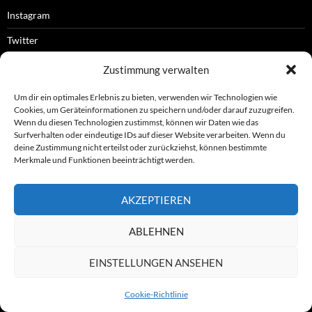
Instagram
Twitter
Facebook
Zustimmung verwalten
RSS-Feed
Um dir ein optimales Erlebnis zu bieten, verwenden wir Technologien wie
Cookies, um Geräteinformationen zu speichern und/oder darauf zuzugreifen.
Wenn du diesen Technologien zustimmst, können wir Daten wie das
Surfverhalten oder eindeutige IDs auf dieser Website verarbeiten. Wenn du
OFFIZIELLES
deine Zustimmung nicht erteilst oder zurückziehst, können bestimmte
Merkmale und Funktionen beeinträchtigt werden.
Impressum
AKZEPTIEREN
Datenschutz
ABLEHNEN
© ASL e.V.
EINSTELLUNGEN ANSEHEN
Cookie-Richtlinie
Stolz präsentiert von WordPress