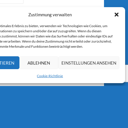
Zustimmung verwalten
ptimales Erlebnis zu bieten, verwenden wir Technologien wie Cookies, um
ationen zu speichern und/oder darauf zuzugreifen. Wenn du diesen
 zustimmst, können wir Daten wie das Surfverhalten oder eindeutige IDs auf
r E-Mail.
te verarbeiten. Wenn du deine Zustimmung nicht erteilst oder zurückziehst,
immte Merkmale und Funktionen beeinträchtigt werden.
TIEREN
ABLEHNEN
EINSTELLUNGEN ANSEHEN
Cookie-Richtlinie