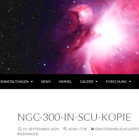
ERANSTALTUNGEN
NEWS
HIMMEL
GALERIE
FORSCHUNG
NGC-300-IN-SCU-KOPIE
19. SEPTEMBER 2020
1038 × 778
DAS STERNBILD SCULPTO
BILDHAUER