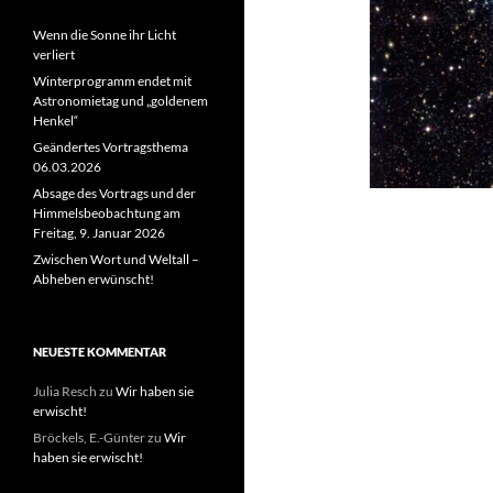
Wenn die Sonne ihr Licht
verliert
Winterprogramm endet mit
Astronomietag und „goldenem
Henkel“
Geändertes Vortragsthema
06.03.2026
Absage des Vortrags und der
Himmelsbeobachtung am
Freitag, 9. Januar 2026
Zwischen Wort und Weltall –
Abheben erwünscht!
NEUESTE KOMMENTAR
Julia Resch
zu
Wir haben sie
erwischt!
Bröckels, E.-Günter
zu
Wir
haben sie erwischt!