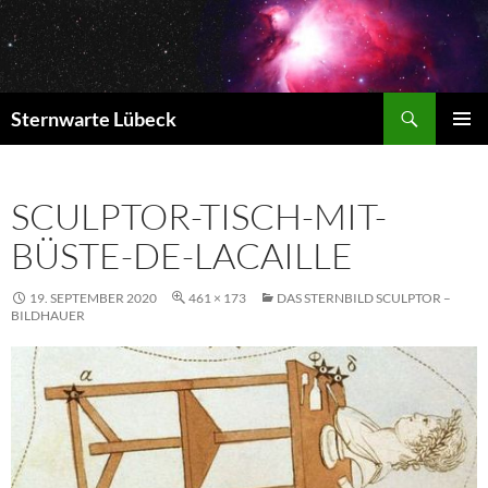
Zum
Inhalt
springen
Suchen
Sternwarte Lübeck
PRIMÄR
MENÜ
SCULPTOR-TISCH-MIT-
BÜSTE-DE-LACAILLE
19. SEPTEMBER 2020
461 × 173
DAS STERNBILD SCULPTOR –
BILDHAUER