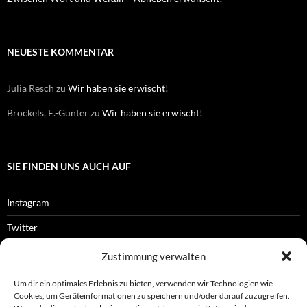
NEUESTE KOMMENTAR
Julia Resch
zu
Wir haben sie erwischt!
Bröckels, E.-Günter
zu
Wir haben sie erwischt!
SIE FINDEN UNS AUCH AUF
Instagram
Twitter
Facebook
Zustimmung verwalten
RSS-Feed
Um dir ein optimales Erlebnis zu bieten, verwenden wir Technologien wie
Cookies, um Geräteinformationen zu speichern und/oder darauf zuzugreifen.