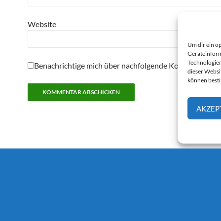
Website
Um dir ein o
Geräteinform
Technologien
Benachrichtige mich über nachfolgende Kommentare pe
dieser Websi
können best
AKZEP