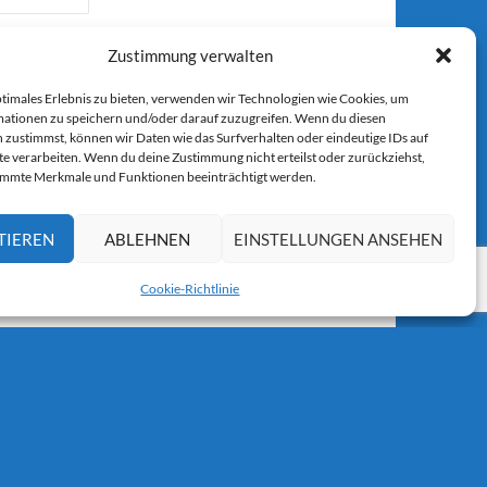
Zustimmung verwalten
ptimales Erlebnis zu bieten, verwenden wir Technologien wie Cookies, um
ationen zu speichern und/oder darauf zuzugreifen. Wenn du diesen
 zustimmst, können wir Daten wie das Surfverhalten oder eindeutige IDs auf
r E-Mail.
te verarbeiten. Wenn du deine Zustimmung nicht erteilst oder zurückziehst,
immte Merkmale und Funktionen beeinträchtigt werden.
TIEREN
ABLEHNEN
EINSTELLUNGEN ANSEHEN
Cookie-Richtlinie