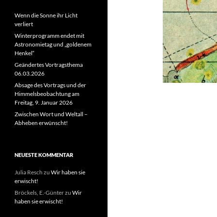
Wenn die Sonne ihr Licht
verliert
Winterprogramm endet mit
Astronomietag und „goldenem
Henkel“
Geändertes Vortragsthema
06.03.2026
Absage des Vortrags und der
Himmelsbeobachtung am
Freitag, 9. Januar 2026
Zwischen Wort und Weltall –
Abheben erwünscht!
NEUESTE KOMMENTAR
Julia Resch
zu
Wir haben sie
erwischt!
Bröckels, E.-Günter
zu
Wir
haben sie erwischt!