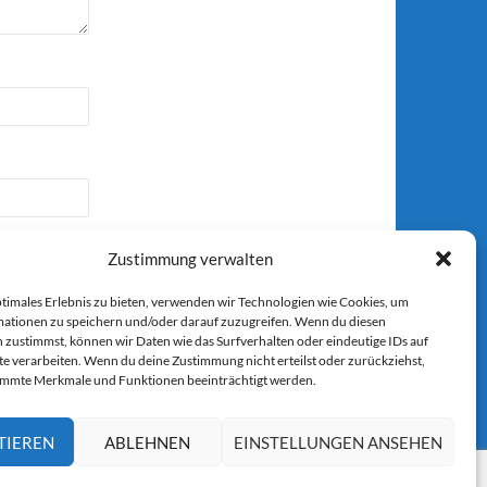
Zustimmung verwalten
ptimales Erlebnis zu bieten, verwenden wir Technologien wie Cookies, um
ationen zu speichern und/oder darauf zuzugreifen. Wenn du diesen
 zustimmst, können wir Daten wie das Surfverhalten oder eindeutige IDs auf
r E-Mail.
te verarbeiten. Wenn du deine Zustimmung nicht erteilst oder zurückziehst,
immte Merkmale und Funktionen beeinträchtigt werden.
TIEREN
ABLEHNEN
EINSTELLUNGEN ANSEHEN