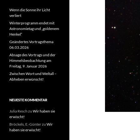
Wenn die Sonne ihr Licht
verliert
Winterprogramm endet mit
Astronomietag und „goldenem
Henkel“
Geändertes Vortragsthema
06.03.2026
Absage des Vortrags und der
Himmelsbeobachtung am
Freitag, 9. Januar 2026
Zwischen Wort und Weltall –
Abheben erwünscht!
NEUESTE KOMMENTAR
Julia Resch
zu
Wir haben sie
erwischt!
Bröckels, E.-Günter
zu
Wir
haben sie erwischt!