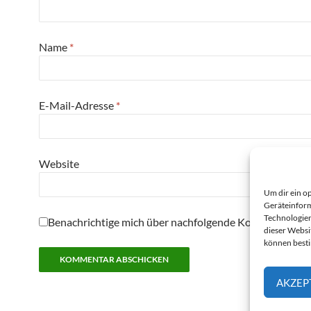
Name
*
E-Mail-Adresse
*
Website
Um dir ein o
Geräteinform
Technologien
Benachrichtige mich über nachfolgende Kommentare pe
dieser Websi
können best
AKZEP