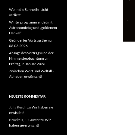
Wenn die Sonne ihr Licht
verliert
Winterprogramm endet mit
Astronomietag und „goldenem
Henkel“
Geändertes Vortragsthema
06.03.2026
Absage des Vortrags und der
Himmelsbeobachtung am
Freitag, 9. Januar 2026
Zwischen Wort und Weltall –
Abheben erwünscht!
NEUESTE KOMMENTAR
Julia Resch
zu
Wir haben sie
erwischt!
Bröckels, E.-Günter
zu
Wir
haben sie erwischt!