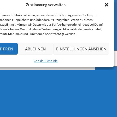
Zustimmung verwalten
ptimales Erlebnis zu bieten, verwenden wir Technologien wie Cookies, um
ationen zu speichern und/oder darauf zuzugreifen. Wenn du diesen
 zustimmst, können wir Daten wie das Surfverhalten oder eindeutige IDs auf
r E-Mail.
te verarbeiten. Wenn du deine Zustimmung nicht erteilst oder zurückziehst,
immte Merkmale und Funktionen beeinträchtigt werden.
TIEREN
ABLEHNEN
EINSTELLUNGEN ANSEHEN
Cookie-Richtlinie