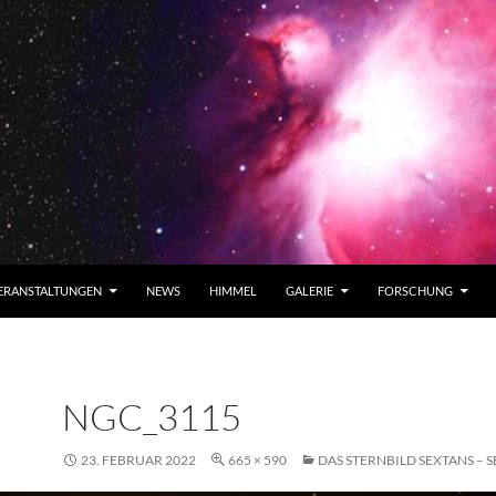
ERANSTALTUNGEN
NEWS
HIMMEL
GALERIE
FORSCHUNG
NGC_3115
23. FEBRUAR 2022
665 × 590
DAS STERNBILD SEXTANS – 