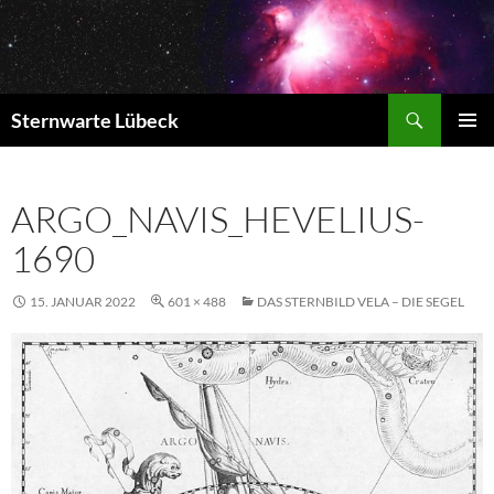
Zum
Inhalt
springen
Suchen
Sternwarte Lübeck
PRIMÄR
MENÜ
ARGO_NAVIS_HEVELIUS-
1690
15. JANUAR 2022
601 × 488
DAS STERNBILD VELA – DIE SEGEL