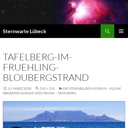
Zum
Inhalt
springen
Suchen
Sternwarte Lübeck
PRIMÄR
MENÜ
TAFELBERG-IM-
FRUEHLING-
BLOUBERGSTRAND
13. MÄRZ 2020
510 × 231
DIE STERNBILDER HYDRUS – KLEINE
WASSERSCHLANGE UND MENSA – TAFELBERG