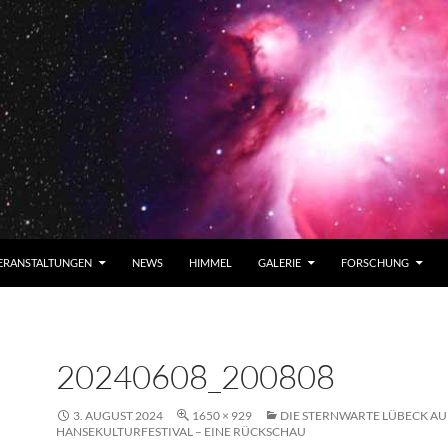
ERANSTALTUNGEN
NEWS
HIMMEL
GALERIE
FORSCHUNG
20240608_200808
3. AUGUST 2024
1650 × 929
DIE STERNWARTE LÜBECK AU
HANSEKULTURFESTIVAL – EINE RÜCKSCHAU