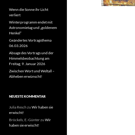
Wenn die Sonne ihr Licht
verliert
Winterprogramm endet mit
Astronomietag und „goldenem
Henkel“
Geändertes Vortragsthema
06.03.2026
Absage des Vortrags und der
Himmelsbeobachtung am
Freitag, 9. Januar 2026
Zwischen Wort und Weltall –
Abheben erwünscht!
NEUESTE KOMMENTAR
Julia Resch
zu
Wir haben sie
erwischt!
Bröckels, E.-Günter
zu
Wir
haben sie erwischt!