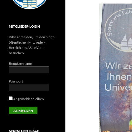
MITGLIEDER-LOGIN
Bitte anmelden, um den nicht-
öffentlichen Mitglieder-
Bereich des ASL e.V. zu
besuchen.
Benutzername
Passwort
Angemeldet bleiben
NEUESTE BEITRÄGE