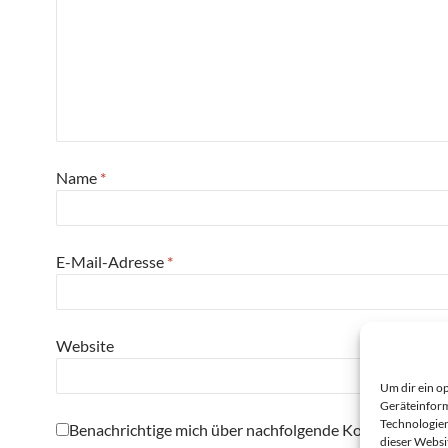
Name
*
E-Mail-Adresse
*
Website
Um dir ein o
Geräteinform
Technologien
Benachrichtige mich über nachfolgende Kommentare pe
dieser Websi