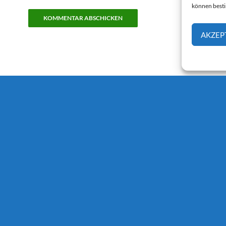
können best
AKZEP