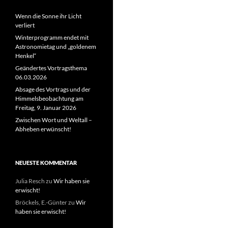
Wenn die Sonne ihr Licht
verliert
Winterprogramm endet mit
Astronomietag und „goldenem
Henkel“
Geändertes Vortragsthema
06.03.2026
Absage des Vortrags und der
Himmelsbeobachtung am
Freitag, 9. Januar 2026
Zwischen Wort und Weltall –
Abheben erwünscht!
NEUESTE KOMMENTAR
Julia Resch
zu
Wir haben sie
erwischt!
Bröckels, E.-Günter
zu
Wir
haben sie erwischt!