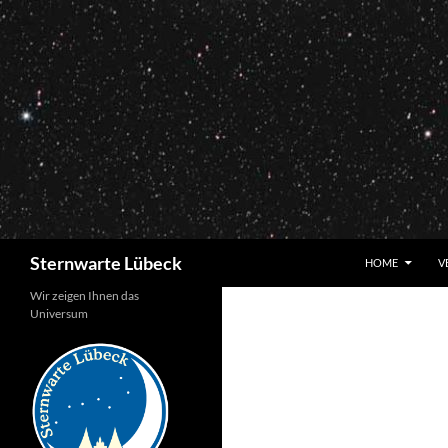
Zum
Inhalt
springen
Suchen
Sternwarte Lübeck
HOME
V
Wir zeigen Ihnen das
Universum