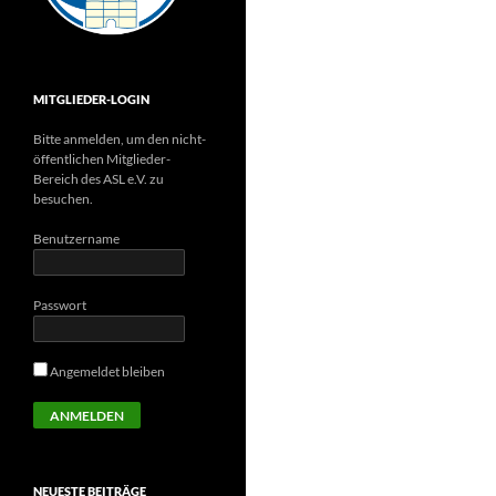
MITGLIEDER-LOGIN
Bitte anmelden, um den nicht-
öffentlichen Mitglieder-
Bereich des ASL e.V. zu
besuchen.
Benutzername
Passwort
Angemeldet bleiben
NEUESTE BEITRÄGE