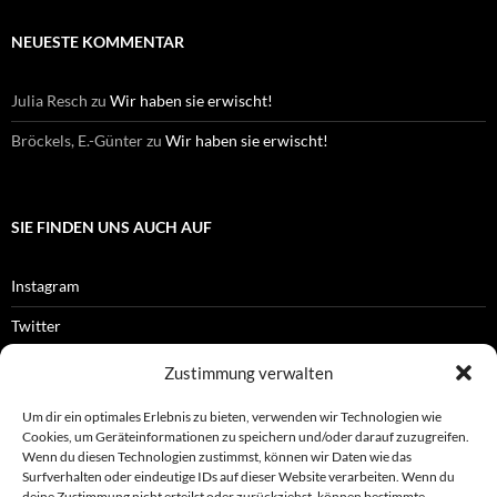
NEUESTE KOMMENTAR
Julia Resch
zu
Wir haben sie erwischt!
Bröckels, E.-Günter
zu
Wir haben sie erwischt!
SIE FINDEN UNS AUCH AUF
Instagram
Twitter
Facebook
Zustimmung verwalten
RSS-Feed
Um dir ein optimales Erlebnis zu bieten, verwenden wir Technologien wie
Cookies, um Geräteinformationen zu speichern und/oder darauf zuzugreifen.
Wenn du diesen Technologien zustimmst, können wir Daten wie das
Surfverhalten oder eindeutige IDs auf dieser Website verarbeiten. Wenn du
OFFIZIELLES
deine Zustimmung nicht erteilst oder zurückziehst, können bestimmte