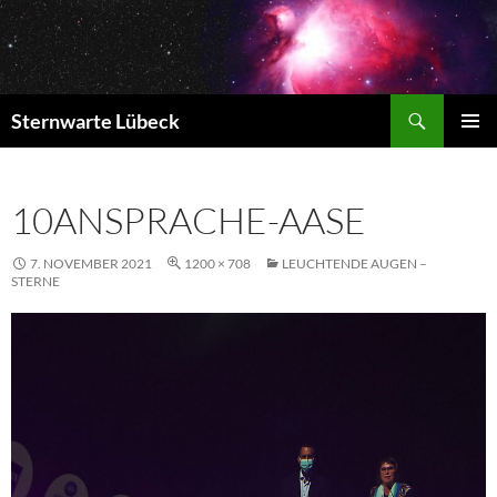
Zum
Inhalt
springen
Suchen
Sternwarte Lübeck
PRIMÄR
MENÜ
10ANSPRACHE-AASE
7. NOVEMBER 2021
1200 × 708
LEUCHTENDE AUGEN –
STERNE