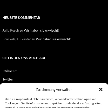
NEUESTE KOMMENTAR
Julia Resch
zu
Wir haben sie erwischt!
Bröckels, E.-Günter
zu
Wir haben sie erwischt!
SIE FINDEN UNS AUCH AUF
Instagram
Twitter
Facebook
Zustimmung verwalten
RSS-Feed
Um dir ein optimales Erlebnis zu bieten, verwenden wir Technologien wie
Cookies, um Geräteinformationen zu speichern und/oder darauf zuzugreifen.
Wenn du diesen Technologien zustimmst, können wir Daten wie das