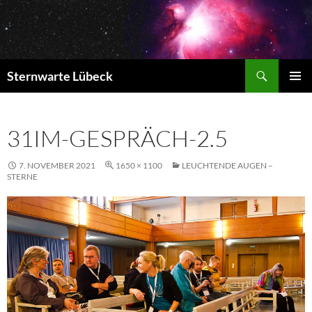
Zum
Inhalt
springen
Suchen
Sternwarte Lübeck
PRIMÄR
MENÜ
31IM-GESPRÄCH-2.5
7. NOVEMBER 2021
1650 × 1100
LEUCHTENDE AUGEN –
STERNE