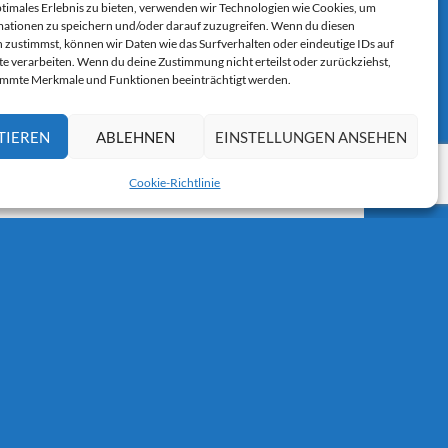
ptimales Erlebnis zu bieten, verwenden wir Technologien wie Cookies, um
ationen zu speichern und/oder darauf zuzugreifen. Wenn du diesen
 zustimmst, können wir Daten wie das Surfverhalten oder eindeutige IDs auf
r E-Mail.
te verarbeiten. Wenn du deine Zustimmung nicht erteilst oder zurückziehst,
immte Merkmale und Funktionen beeinträchtigt werden.
TIEREN
ABLEHNEN
EINSTELLUNGEN ANSEHEN
Cookie-Richtlinie