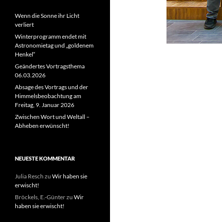
Wenn die Sonne ihr Licht
verliert
Winterprogramm endet mit
Astronomietag und „goldenem
Henkel“
Geändertes Vortragsthema
06.03.2026
Absage des Vortrags und der
Himmelsbeobachtung am
Freitag, 9. Januar 2026
Zwischen Wort und Weltall –
Abheben erwünscht!
NEUESTE KOMMENTAR
Julia Resch
zu
Wir haben sie
erwischt!
Bröckels, E.-Günter
zu
Wir
haben sie erwischt!