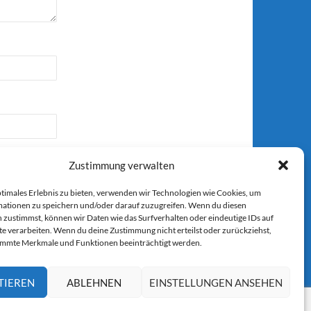
Zustimmung verwalten
ptimales Erlebnis zu bieten, verwenden wir Technologien wie Cookies, um
ationen zu speichern und/oder darauf zuzugreifen. Wenn du diesen
 zustimmst, können wir Daten wie das Surfverhalten oder eindeutige IDs auf
r E-Mail.
te verarbeiten. Wenn du deine Zustimmung nicht erteilst oder zurückziehst,
immte Merkmale und Funktionen beeinträchtigt werden.
TIEREN
ABLEHNEN
EINSTELLUNGEN ANSEHEN