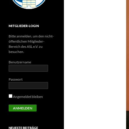
MITGLIEDER-LOGIN
Bitte anmelden, um den nicht-
öffentlichen Mitglieder-
Bereich des ASL e.V. zu
besuchen.
Benutzername
Passwort
Angemeldet bleiben
NEUESTE BEITRÄGE