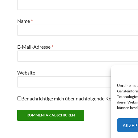
Name
*
E-Mail-Adresse
*
Website
Um dir ein o
Geräteinform
Technologien
Benachrichtige mich über nachfolgende Kommentare pe
dieser Websi
können best
AKZEP