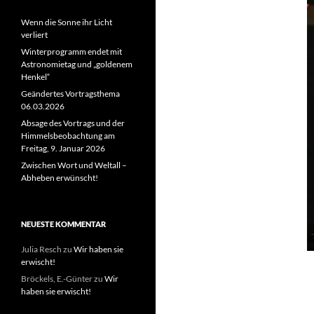
Wenn die Sonne ihr Licht
verliert
Winterprogramm endet mit
Astronomietag und „goldenem
Henkel“
Geändertes Vortragsthema
06.03.2026
Absage des Vortrags und der
Himmelsbeobachtung am
Freitag, 9. Januar 2026
Zwischen Wort und Weltall –
Abheben erwünscht!
NEUESTE KOMMENTAR
Julia Resch
zu
Wir haben sie
erwischt!
Bröckels, E.-Günter
zu
Wir
haben sie erwischt!