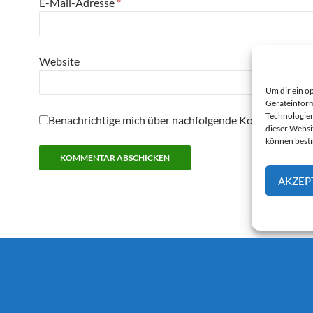
E-Mail-Adresse
*
Website
Um dir ein o
Geräteinform
Technologien
Benachrichtige mich über nachfolgende Kommentare pe
dieser Websi
können best
AKZEP