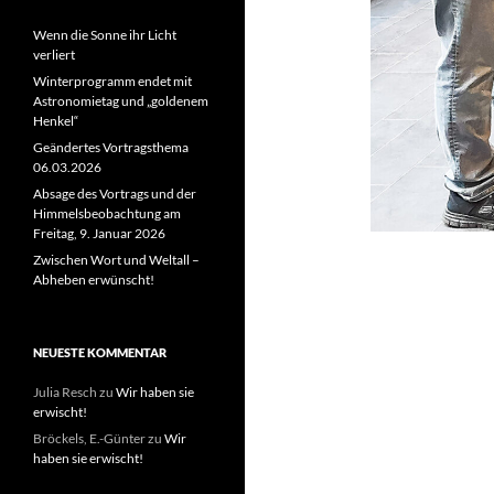
Wenn die Sonne ihr Licht
verliert
Winterprogramm endet mit
Astronomietag und „goldenem
Henkel“
Geändertes Vortragsthema
06.03.2026
Absage des Vortrags und der
Himmelsbeobachtung am
Freitag, 9. Januar 2026
Zwischen Wort und Weltall –
Abheben erwünscht!
NEUESTE KOMMENTAR
Julia Resch
zu
Wir haben sie
erwischt!
Bröckels, E.-Günter
zu
Wir
haben sie erwischt!