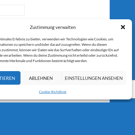
Zustimmung verwalten
ptimales Erlebnis zu bieten, verwenden wir Technologien wie Cookies, um
ationen zu speichern und/oder darauf zuzugreifen. Wenn du diesen
 zustimmst, können wir Daten wie das Surfverhalten oder eindeutige IDs auf
r E-Mail.
te verarbeiten. Wenn du deine Zustimmung nicht erteilst oder zurückziehst,
immte Merkmale und Funktionen beeinträchtigt werden.
TIEREN
ABLEHNEN
EINSTELLUNGEN ANSEHEN
Cookie-Richtlinie