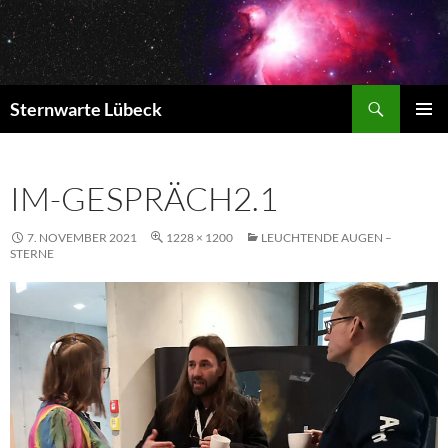
Zum
Inhalt
springen
Suchen
Sternwarte Lübeck
PRIMÄR
MENÜ
IM-GESPRÄCH2.1
7. NOVEMBER 2021
1228 × 1200
LEUCHTENDE AUGEN –
STERNE