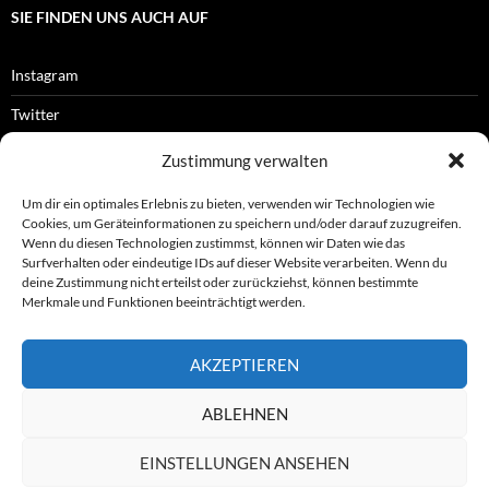
SIE FINDEN UNS AUCH AUF
Instagram
Twitter
Facebook
Zustimmung verwalten
RSS-Feed
Um dir ein optimales Erlebnis zu bieten, verwenden wir Technologien wie
Cookies, um Geräteinformationen zu speichern und/oder darauf zuzugreifen.
Wenn du diesen Technologien zustimmst, können wir Daten wie das
Surfverhalten oder eindeutige IDs auf dieser Website verarbeiten. Wenn du
OFFIZIELLES
deine Zustimmung nicht erteilst oder zurückziehst, können bestimmte
Merkmale und Funktionen beeinträchtigt werden.
Impressum
AKZEPTIEREN
Datenschutz
ABLEHNEN
© ASL e.V.
EINSTELLUNGEN ANSEHEN